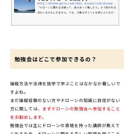
http://drone-girls.com/lets_drone/rule/drone_law-2/
「ドローンに関わる法律って、色々あって難しそう」そう思われる
方もいるかもしれません。でも、大事なポイントを押さえておけば
大丈夫です。安全安心にドローンを楽しむため、まずはどんな法律
が関わっているのかを知りましょう。 ドローンと聞くと、たくさ
ん法律があって難しそうというイメージを持つかもしれません。実
際に法律違反で罰せられる事例も出てきており、好き勝手に飛ばし
てよいわけではなさそうです。今回は、ドローンを正しく楽しく飛
行させるため、ドローンに関する法律のポイントをまとめまし
た。 ...
勉強会はどこで参加できるの？
操縦方法や法律を独学で学ぶことはなかなか難しいで
すよね。
まだ操縦経験のない方やドローンの知識に自信がない
方に関しては、
まずドローンの勉強会へ参加すること
をお勧めします。
勉強会では主にドローンの資格を持った講師が教えて
くれるため、ドローンに関する正しい知識を学ぶこと