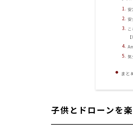
安
安
こ
【
A
気
まと
子供とドローンを楽