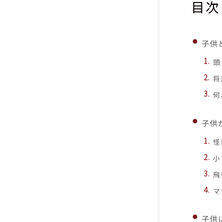
目次
子供
頭
将
何
子供
怪
小
飛
マ
子供