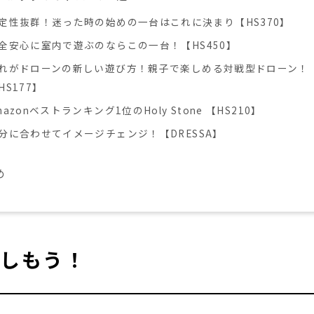
定性抜群！迷った時の始めの一台はこれに決まり【HS370】
全安心に室内で遊ぶのならこの一台！【HS450】
れがドローンの新しい遊び方！親子で楽しめる対戦型ドローン！
HS177】
mazonベストランキング1位のHoly Stone 【HS210】
分に合わせてイメージチェンジ！【DRESSA】
め
しもう！