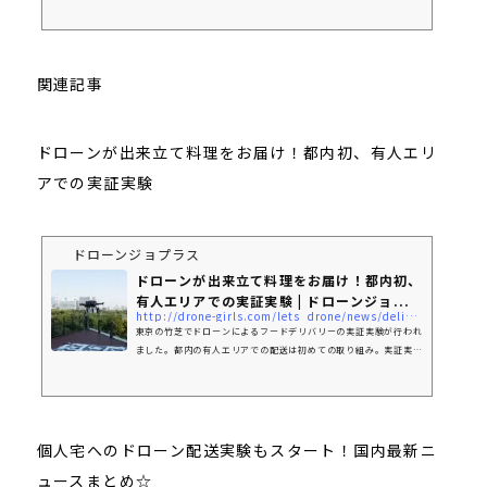
では、河津桜、ソメイヨシノ、ヤエザクラが、これから順に見頃を
迎えます。
関連記事
​​ドローンが出来立て料理をお届け！都内初、有人エリ
アでの実証実験
ドローンジョプラス
ドローンが出来立て料理をお届け！都内初、
有人エリアでの実証実験 | ドローンジョ...
http://drone-girls.com/lets_drone/news/delivery-cooking_drone/
東京の竹芝でドローンによるフードデリバリーの実証実験が行われ
ました。都内の有人エリアでの配送は初めての取り組み。実証実験
は「レベル4」のドローン制度に向けてのものです。ドローンで料
理が運ばれ、参加者からは「とてもおいしい。きれいな状態で届い
て驚いた」とのコメントが寄せられました。
個人宅へのドローン配送実験もスタート！国内最新ニ
ュースまとめ☆