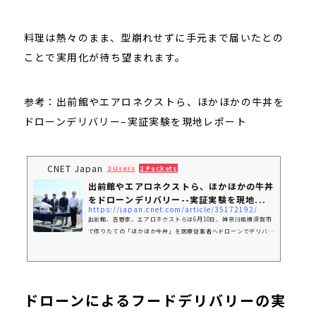
料理は熱々のまま、型崩れせずに手元まで届いたとの
ことで実用化が待ち望まれます。
参考：出前館やエアロネクストら、ほかほかの牛丼を
ドローンデリバリー–実証実験を現地レポート
CNET Japan
2 Users
2 Pockets
出前館やエアロネクストら、ほかほかの牛丼
をドローンデリバリー--実証実験を現地...
https://japan.cnet.com/article/35172192/
出前館、吉野家、エアロネクストらは6月10日、神奈川県横須賀市
で作りたての「ほかほか牛丼」を医療従事者へドローンでデリバリ
ーする実証実験を行い、国内初となる成功をおさめた。
ドローンによるフードデリバリーの実