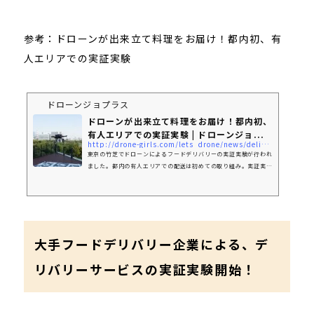
参考：ドローンが出来立て料理をお届け！都内初、有
人エリアでの実証実験
ドローンジョプラス
ドローンが出来立て料理をお届け！都内初、
有人エリアでの実証実験 | ドローンジョ...
http://drone-girls.com/lets_drone/news/delivery-cooking_drone/
東京の竹芝でドローンによるフードデリバリーの実証実験が行われ
ました。都内の有人エリアでの配送は初めての取り組み。実証実験
は「レベル4」のドローン制度に向けてのものです。ドローンで料
理が運ばれ、参加者からは「とてもおいしい。きれいな状態で届い
て驚いた」とのコメントが寄せられました。
大手フードデリバリー企業による、デ
リバリーサービスの実証実験開始！