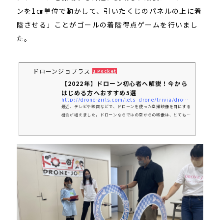
ンを1㎝単位で動かして、引いたくじのパネルの上に着
陸させる」ことがゴールの着陸得点ゲームを行いまし
た。
ドローンジョプラス
1 Pocket
【2022年】ドローン初心者へ解説！今から
はじめる方へおすすめ5選
http://drone-girls.com/lets_drone/trivia/drone-2022-starter-5/#Tello
最近、テレビや映画などで、ドローンを使った空撮映像を目にする
機会が増えました。ドローンならではの空からの映像は、とてもダ
イナミックで心惹かれます。ドローンが身近となってきた今、ドロ
ーンを新しい趣味や仕事として考えている方も多いのではないでし
ょうか？しかし、ドローンに興味はあるけど、はじめる際に何に注
意すべきか、どんな機体を選んだらいいのか、不安を感じている方
もいらっしゃると思います。今回は、ドローンの基礎的な知識か
ら、初心者が抱えがちな悩みを一緒に解決していきましょう。ドロ
ーンを飛ばす人が急...