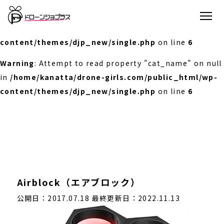
Warning
: Undefined array key 0 in
/home/kanatta/drone-girls.com/public_html/wp-
content/themes/djp_new/single.php
on line
6
Warning
: Attempt to read property "cat_name" on null
in
/home/kanatta/drone-girls.com/public_html/wp-
content/themes/djp_new/single.php
on line
6
Airblock（エアブロック）
公開日：2017.07.18
最終更新日：2022.11.13