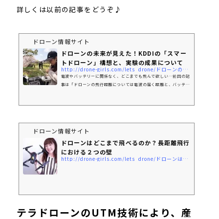
詳しくは以前の記事をどうぞ♪
ドローン情報サイト
ドローンの未来が見えた！KDDIの「スマー
トドローン」構想と、実験の成果について
http://drone-girls.com/lets_drone/ドローンの未来が見える！kddiの「スマートドロー/
電波やバッテリーに関係なく、どこまでも飛んで欲しい…前回の記
事は「ドローンの飛行距離については電波の届く距離と、バッテリ
ーの持続時間が課題となる」というお話でした。その距離は1k
m、時間は30分くらい…これが現状のドローンの姿ですね。け
ど、私たちがイメージする未来はドローンが飛び交い、「どこまで
も飛んでゆく」世界なんです！（強気）そこで、改めてこのニュー
スをご覧ください♪♪♪参考記事: ドローンは「どこまでも飛んで
ドローン情報サイト
いける」 長距離自律飛行・無人充電実験にKDDIが成功 KDDIが提
ドローンはどこまで飛べるのか？長距離飛行
唱する「スマートドロー...
における２つの壁
http://drone-girls.com/lets_drone/ドローンはどこまで飛べるのか？長距離飛行にお/
テラドローンのUTM技術により、産