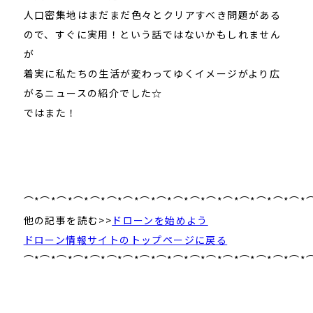
人口密集地はまだまだ色々とクリアすべき問題がある
ので、すぐに実用！という話ではないかもしれません
が
着実に私たちの生活が変わってゆくイメージがより広
がるニュースの紹介でした☆
ではまた！
⌒*⌒*⌒*⌒*⌒*⌒*⌒*⌒*⌒*⌒*⌒*⌒*⌒*⌒*⌒*⌒*⌒*
他の記事を読む>>
ドローンを始めよう
ドローン情報サイトのトップページに戻る
⌒*⌒*⌒*⌒*⌒*⌒*⌒*⌒*⌒*⌒*⌒*⌒*⌒*⌒*⌒*⌒*⌒*