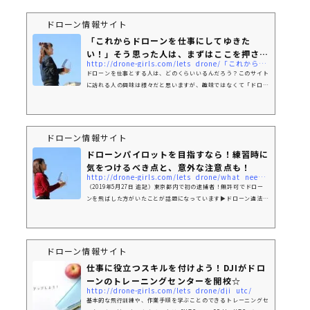
ドローン情報サイト
「これからドローンを仕事にしてゆきた
い！」そう思った人は、まずはここを押さ
http://drone-girls.com/lets_drone/「これからドローンを仕事にしてゆきたい！」そ/
え...
ドローンを仕事とする人は、どのくらいいるんだろう？このサイト
に訪れる人の興味は様々だと思いますが、趣味ではなくて「ドロー
ンって仕事になるのかな？」と考える方も中にはいるかもしれませ
んね(ﾟ∀ﾟ)テレビなどで目にする、「新しい職業」…その実際の姿
はいかに？ドローンに限らずとも、そういった新しい職業って気に
なりますよね～。さて、今回は「これからドローンを仕事として取
ドローン情報サイト
り組むために必要なモノ」という話題について書いてゆきたいと思
ドローンパイロットを目指すなら！練習時に
います☆まずは人脈が大事！ドローン関係者とつながろう「ドロー
気をつけるべき点と、意外な注意点も！
ン」というキーワード...
http://drone-girls.com/lets_drone/what_need_handle_drone/
（2019年5月27日 追記）東京都内で初の逮捕者！無許可でドロー
ンを飛ばした方がいたことが話題になっています▶ドローン違法飛
行 一斉摘発 航空法違反容疑で1人逮捕 実際に飛ばしたのは470g
の機体で、航空法の対象となるドローンでした。「ドローンを飛ば
しただけでこんな大げさなことになると思っていなかった」と逮捕
された男性は話していたそうです。ドローンは楽しく飛ばせるもの
ドローン情報サイト
ではありますが、安全面で気をつけるべき点や知っておくべき知識
仕事に役立つスキルを付けよう！DJIがドロ
などが当然あるものです。ルールを守るからこそ、楽しめます！ド
ーンのトレーニングセンターを開校☆
ローンジョプラ...
http://drone-girls.com/lets_drone/dji_utc/
基本的な飛行訓練や、作業手順を学ぶことのできるトレーニングセ