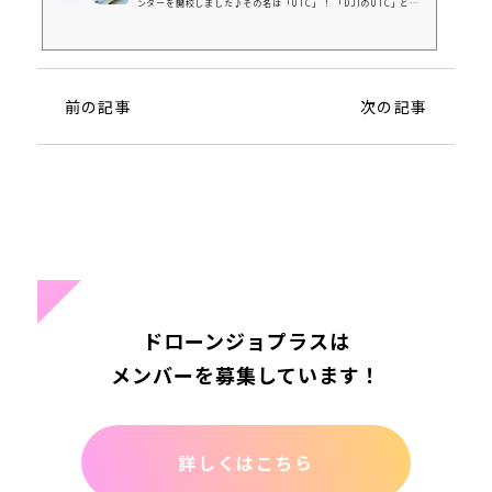
ンターを開校しました♪その名は「UTC」！ 「DJIのUTC」と覚
えましょう（覚えにくいようで、案外覚えやすい？ 笑）ちなみに
UTCというのは Unmanned Aerial System Training Cente
r の略だそうです。2016年6月に中国でスタートした「UTC」は農
業や建設業界など、 ドローンを業務にとして扱う各種産業におけ
る業務効率のアップや支援を目的としていました。空撮、点検、農
前の記事
次の記事
業、測量 などの分野に特化した教習コースを設けていて、2017年
からは香港、台湾、マレーシアでも運...
ドローンジョプラスは
メンバーを募集しています！
詳しくはこちら