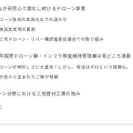
なき研究心で進化し続けるドローン事業
ローン技術の実用化までの道のり
携協定実現の裏側
三河ドローン・リバー構想推進協議会での取り組み
21年国際ドローン展・インフラ検査維持管理展は見どころ満載
ローンの物珍しさに大盛況！しかし、発注はゼロという経験も。
示会から生まれたご縁が発展
ーン分野における三信建材工業の強み
に