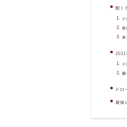
飽く
ド
連
東
20
ド
展
ドロ
最後