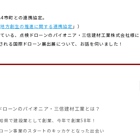
島4市町との連携協定。
る地方創生の推進に関する連携協定
」）
いている、点検ドローンのパイオニア・三信建材工業株式会社様に
開催される国際ドローン展出展について、お話を伺いました！
ドローンのパイオニア・三信建材工業とは？
知県で建設業として創業、今年で創業58年！
ローン事業のスタートのキッカケとなった出会い