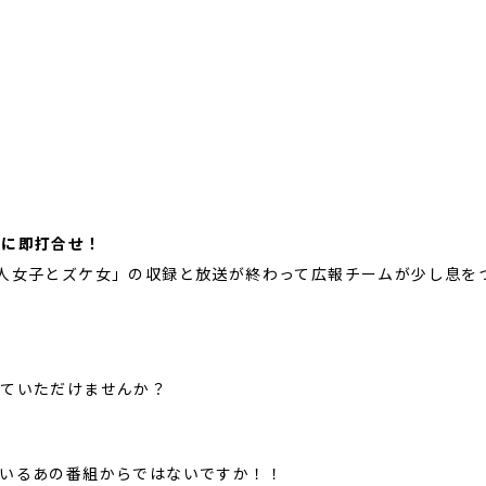
！
日に即打合せ！
人女子とズケ女」の収録と放送が終わって広報チームが少し息を
せていただけませんか？
ているあの番組からではないですか！！