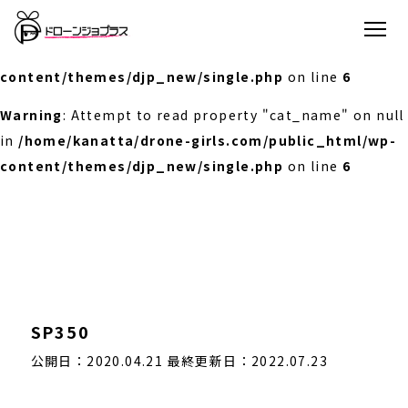
Warning
: Undefined array key 0 in
/home/kanatta/drone-girls.com/public_html/wp-
content/themes/djp_new/single.php
on line
6
Warning
: Attempt to read property "cat_name" on null
in
/home/kanatta/drone-girls.com/public_html/wp-
content/themes/djp_new/single.php
on line
6
SP350
公開日：2020.04.21
最終更新日：2022.07.23