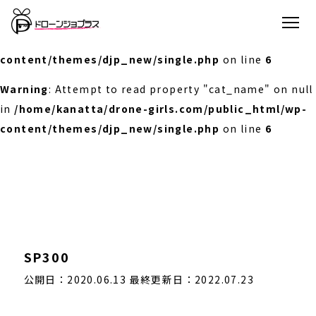
Warning
: Undefined array key 0 in
/home/kanatta/drone-girls.com/public_html/wp-
content/themes/djp_new/single.php
on line
6
Warning
: Attempt to read property "cat_name" on null
in
/home/kanatta/drone-girls.com/public_html/wp-
content/themes/djp_new/single.php
on line
6
SP300
公開日：2020.06.13
最終更新日：2022.07.23