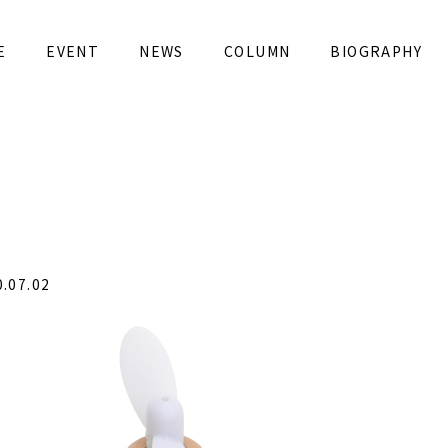
e-girls.com/public_html/wp-content/themes/djp_ne
E
EVENT
NEWS
COLUMN
BIOGRAPHY
 in
/home/kanatta/drone-girls.com/public_html/wp-
07.02