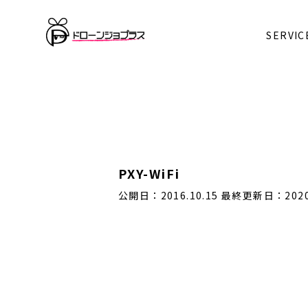
Warning
: Undefined array key 0 in
/home/kanatta/dron
SERVIC
Warning
: Attempt to read property "cat_name" on null
PXY-WiFi
公開日：2016.10.15
最終更新日：2020.