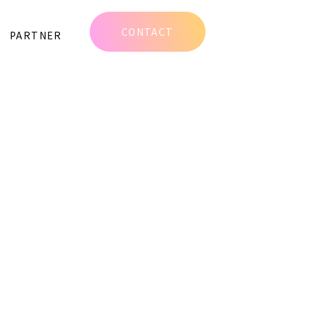
w/single.php
on line
6
CONTACT
PARTNER
content/themes/djp_new/single.php
on line
6