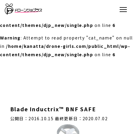
Warning
: Undefined array key 0 in
/home/kanatta/drone-girls.com/public_html/wp-
content/themes/djp_new/single.php
on line
6
Warning
: Attempt to read property "cat_name" on null
in
/home/kanatta/drone-girls.com/public_html/wp-
content/themes/djp_new/single.php
on line
6
Blade Inductrix™ BNF SAFE
公開日：2016.10.15
最終更新日：2020.07.02