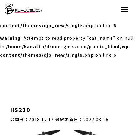
Warning
: Undefined array key 0 in
/home/kanatta/drone-girls.com/public_html/wp-
content/themes/djp_new/single.php
on line
6
Warning
: Attempt to read property "cat_name" on null
in
/home/kanatta/drone-girls.com/public_html/wp-
content/themes/djp_new/single.php
on line
6
HS230
公開日：2018.12.17
最終更新日：2022.08.16