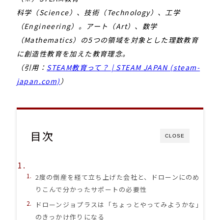
科学（Science）、技術（Technology）、工学
（Engineering）。アート（Art）、数学
（Mathematics）の5つの領域を対象とした理数教育
に創造性教育を加えた教育理念。
（引用：
STEAM教育って？ | STEAM JAPAN (steam-
japan.com)
）
目次
CLOSE
2度の倒産を経て立ち上げた会社と、ドローンにのめ
りこんで分かったサポートの必要性
ドローンジョプラスは「ちょっとやってみようかな」
のきっかけ作りになる