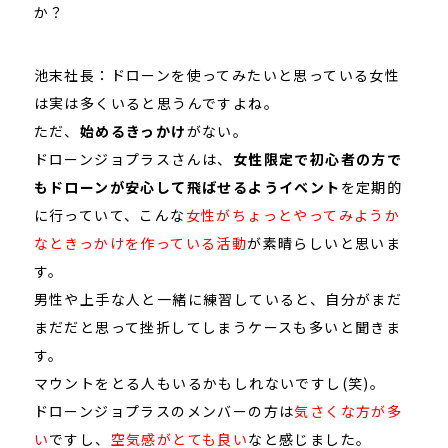
か？
池末社長：ドローンを使ってみたいと思っている女性
は実は多くいると思うんですよね。
ただ、
始めるきっかけ
がない。
ドローンジョプラスさんは、
女性限定で初心者の方で
もドローンが安心して飛ばせるようイベント
を定期的
に行っていて、こんな
女性がちょっとやってみようか
なときっかけを作っている活動
が素晴らしいと思いま
す。
男性や上手な人と一緒に練習していると、自分がまだ
まだだと思って挫折してしまうケースも多いと聞きま
す。
マウントをとる人もいるかもしれないですし(笑)。
ドローンジョプラスのメンバーの方は
気さくな方が多
い
ですし、
空気感がとても良い
なと感じました。