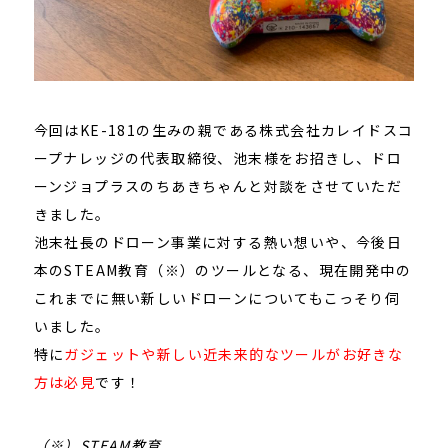
今回はKE-181の生みの親である株式会社カレイドスコ
ープナレッジの代表取締役、池末様をお招きし、ドロ
ーンジョプラスのちあきちゃんと対談をさせていただ
きました。
池末社長のドローン事業に対する熱い想いや、今後日
本のSTEAM教育（※）のツールとなる、現在開発中の
これまでに無い新しいドローンについてもこっそり伺
いました。
特に
ガジェットや新しい近未来的なツールがお好きな
方は必見
です！
（※）STEAM教育