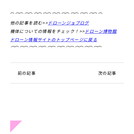
⌒
⌒
⌒
⌒
⌒
⌒
⌒
⌒
⌒
⌒
⌒
⌒
⌒
⌒
⌒
⌒
⌒
⌒
⌒
⌒
他の記事を読む>>
ドローンジョブログ
機体についての情報をチェック！>>
ドローン博物館
ドローン情報サイトのトップページに戻る
⌒
⌒
⌒
⌒
⌒
⌒
⌒
⌒
⌒
⌒
⌒
⌒
⌒
⌒
⌒
⌒
⌒
⌒
⌒
⌒
前の記事
次の記事