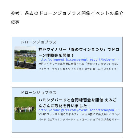
参考：過去のドローンジョプラス開催イベントの紹介
記事
ドローンジョプラス
神戸ワイナリー「春のワインまつり」でドロ
ーン体験会を開催！
http://drone-girls.com/event_report/kobe-winery
神戸ワイナリーで毎年春に開催される「春のワインまつり」では、
ワイナリーでつくられたワインを多くの方に楽しんでいただくため
の催し物が企画されています。今年は5月3日から5日に開催されま
した。「春のワインまつり」の詳細はこちら↓https://kobewine
ry.or.jp/event/6267/「神戸ワイナリー」様の「2022年は新しい
物を取り入れたい。」という考えから「ドローンジョプラス」にお
ドローンジョプラス
声がけいただいたので、はじめてドローンを操縦する方向けのドロ
ハミングバードと合同練習会を開催 えみご
ーン体験会を企画しました。イベント期間中は風が強い時間もあっ
んさんに取材を行いました！
た中、ご来場いただいた...
http://drone-girls.com/event_report/emigon-haming-bird
5/14にフットサル場のスポルティーヴォ戸田にて株式会社ハミング
バード（以下ハミングバード）とドローンジョプラスが合同でドロ
ーンの練習会を行いました。今回は、ドローンジョプラスメンバー
で、当日はドローンの講師を務めた「えみごんさん」に当日の模様
についてインタビューさせていただきました。ドローン操作が上手