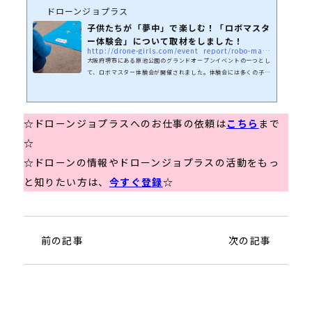
くなるには？初心者へのアドバイスなど興味深いお話しも併せて聞
ドローンジョプラス
くことができました。株式会社ハミングバードと合同で練習会を開
子供たちが「夢中」で楽しむ！「ロボマスタ
催ドローンジョプラスでは、ドローンの勉強会や練習会、空撮企画
ー体験会」について取材をしました！
を行っています。...
http://drone-girls.com/event_report/robo-master
大阪府堺市にある原池公園のグランドオープンイベントの一つとし
て、ロボマスター体験会が開催されました。体験会には多くの子供
たちが参加し、カラーコーンで作られたコースにおいて、ロボマス
ターの操作を楽しんでいました。当日の天候はあまり良くなかった
ものの、多くの方に体験会にご参加いただき、イベントは非常に盛
況のうちに終わりました。このイベントには、ドローンジョプラス
☆ドローンジョプラスへのお仕事の依頼は
こちら
まで
のメンバーである「さりーさん」がサポートスタッフとして参加し
☆
ました。当日の様子について「さりーさん」へのインタビューを交
えてお伝えします...
☆ドローンの情報やドローンジョプラスの活動をもっ
と知りたい方は、
今すぐ登録
☆
前の記事
次の記事