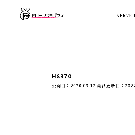
Warning
: Undefined array key 0 in
/home/kanatta/dron
SERVIC
Warning
: Attempt to read property "cat_name" on null
HS370
公開日：2020.09.12
最終更新日：2022.