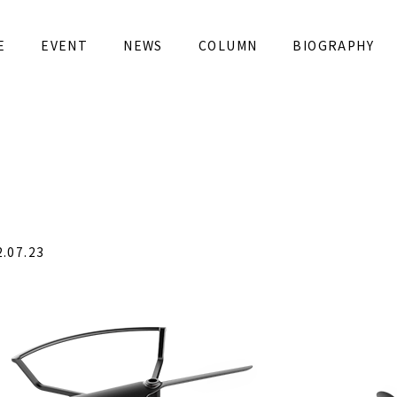
e-girls.com/public_html/wp-content/themes/djp_ne
E
EVENT
NEWS
COLUMN
BIOGRAPHY
 in
/home/kanatta/drone-girls.com/public_html/wp-
07.23