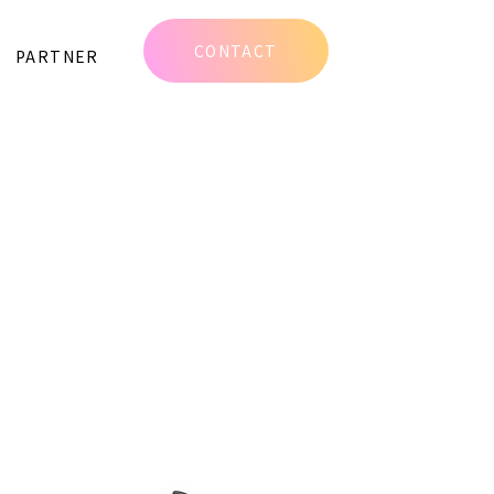
w/single.php
on line
6
CONTACT
PARTNER
content/themes/djp_new/single.php
on line
6