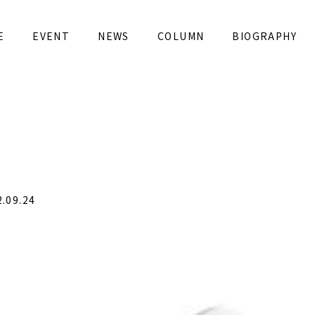
e-girls.com/public_html/wp-content/themes/djp_ne
E
EVENT
NEWS
COLUMN
BIOGRAPHY
 in
/home/kanatta/drone-girls.com/public_html/wp-
09.24