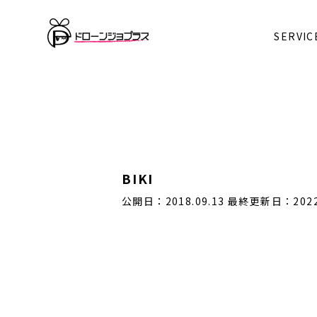
Warning
: Undefined array key 0 in
/home/kanatta/dron
SERVIC
Warning
: Attempt to read property "cat_name" on null
BIKI
公開日：2018.09.13
最終更新日：2022.