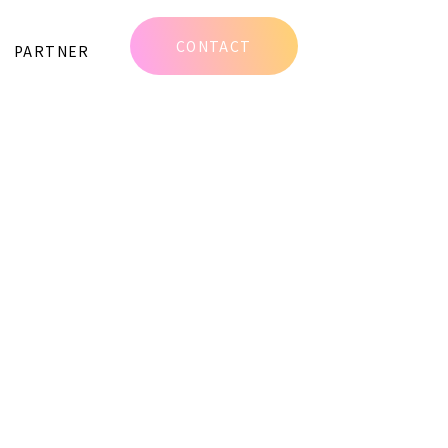
w/single.php
on line
6
CONTACT
PARTNER
content/themes/djp_new/single.php
on line
6